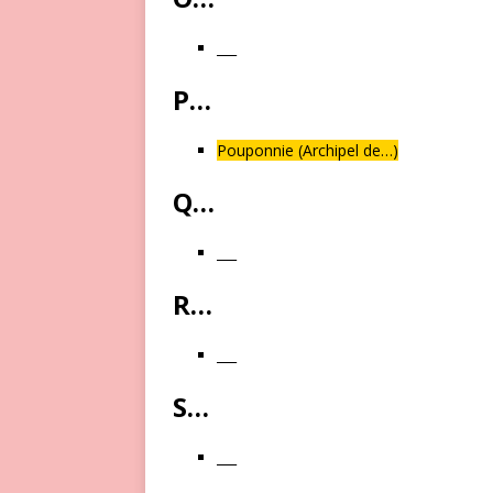
___
P…
Pouponnie (Archipel de…)
Q…
___
R…
___
S…
___