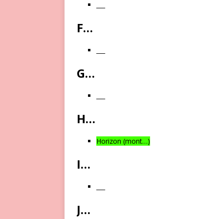
___
F…
___
G…
___
H…
Horizon (mont…)
I…
___
J…