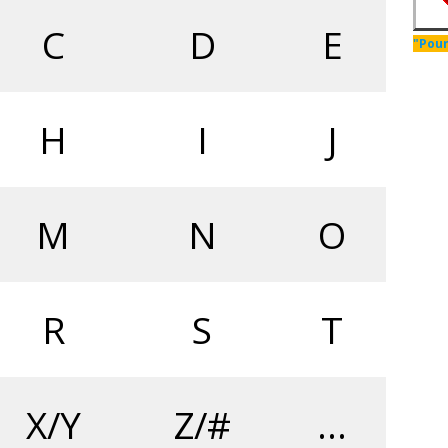
C
D
E
"Pour
H
I
J
M
N
O
R
S
T
X/Y
Z/#
…