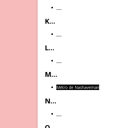
___
K…
___
L…
___
M…
Métro de Nashaveman
N…
___
O…