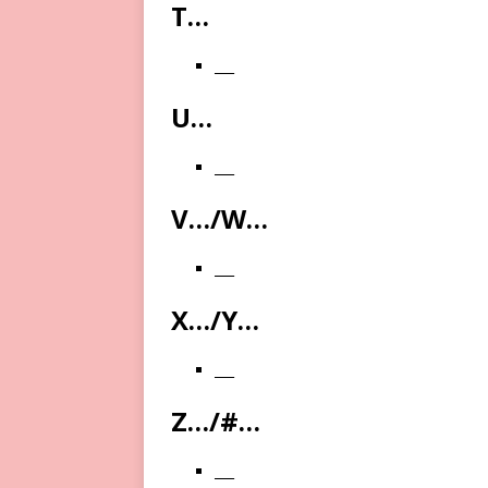
T…
___
U…
___
V…/W…
___
X…/Y…
___
Z…/#…
___