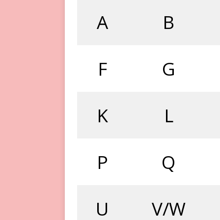
A
B
F
G
K
L
P
Q
U
V/W