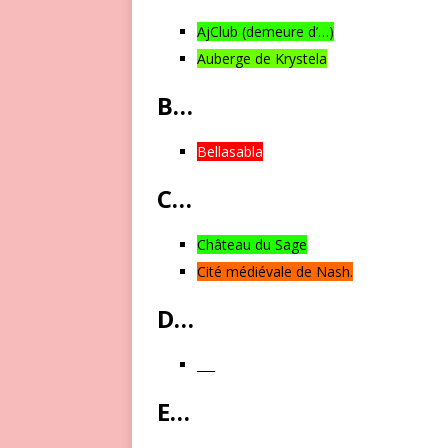
AjClub (demeure d’…)
Auberge de Krystela
B…
Bellasabla
C…
Château du Sage
Cité médiévale de Nash.
D…
___
E…